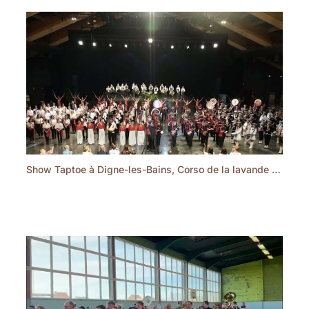
Show Taptoe à Digne-les-Bains, Corso de la lavande 🪻💜 #taptoe #music #corsodelalavande #FMD