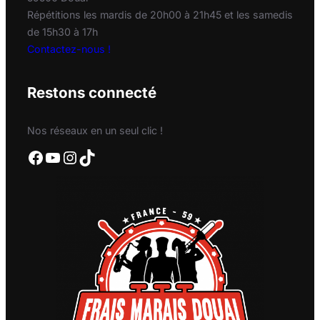
Répétitions les mardis de 20h00 à 21h45 et les samedis
de 15h30 à 17h
Contactez-nous !
Restons connecté
Nos réseaux en un seul clic !
Facebook
YouTube
Instagram
TikTok