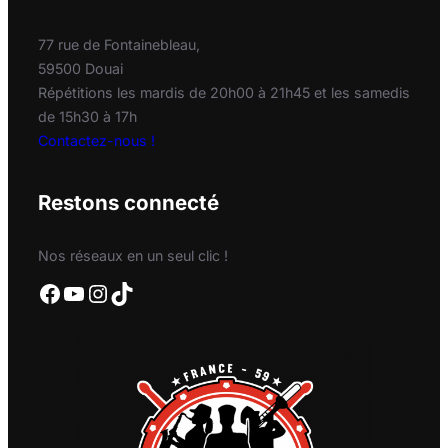
77 rue de Fontainebleau,
59500 Douai
Répétitions les mardis de 20h00 à 21h45 et les samedis
de 15h30 à 17h
Contactez-nous !
Restons connecté
Nos réseaux en un seul clic !
Facebook
YouTube
Instagram
TikTok