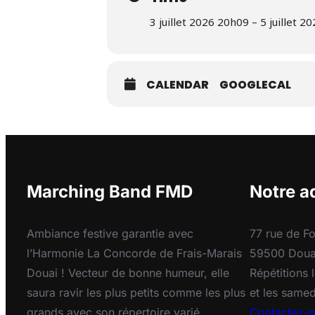
3 juillet 2026 20h09 – 5 juillet 
CALENDAR
GOOGLECAL
Marching Band FMD
Notre a
Ambiance festive garantie avec
77 rue de Fo
l’Harmonie La Concorde de Frais-Marais
59500 Doua
Douai ! Vecteur de bonne humeur, elle
Répétitions
saura ravir les plus petits comme les plus
et les same
grands avec son répertoire varié,
Contactez-n