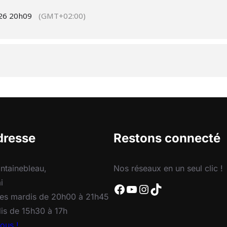
2026 20h09
(GMT+02:00)
dresse
Restons connecté
ntainebleau,
Nos réseaux en un seul clic !
i
Facebook
YouTube
Instagram
TikTok
 les mardis de 20h00 à 21h45
dis de 15h30 à 17h
ous !