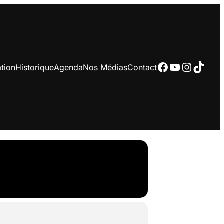
Facebook
YouTube
Instag
TikTo
tion
Historique
Agenda
Nos Médias
Contact